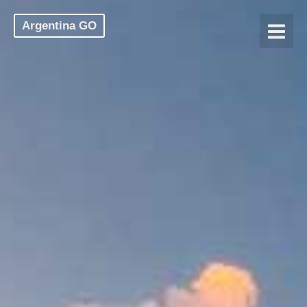
Argentina GO